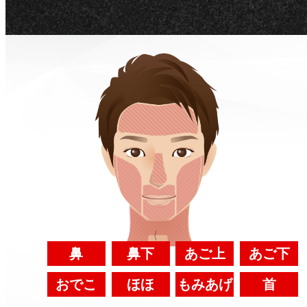
鼻
鼻下
あご上
あご下
おでこ
ほほ
もみあげ
首