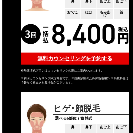
鼻
鼻下
あご上
あご下
おでこ
ほほ
もみあ
首
げ
無料カウンセリングを予約する
※熱破壊式プランはカウンセリングの際にご案内いたします。
※初回カウンセリング限定料金です。※自由診療のため保険適用外 ※掲載料金は
予告なく変更される場合がございます。
ヒゲ･顔脱毛
選べる6部位 / 蓄熱式
鼻
鼻下
あご上
あご下