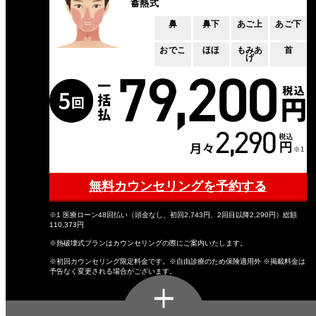
蓄熱式
鼻
鼻下
あご上
あご下
おでこ
ほほ
もみあ
首
げ
無料カウンセリングを予約する
※1 医療ローン48回払い（頭金なし、初回2,743円、2回目以降2,290円）総額
110,373円
※熱破壊式プランはカウンセリングの際にご案内いたします。
※初回カウンセリング限定料金です。※自由診療のため保険適用外 ※掲載料金は
予告なく変更される場合がございます。