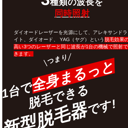
種類
の
波長
を
同時照射
ダイオードレーザーを光源にして、アレキサンドラ
イト、ダイオード、 YAG（ヤグ）という
脱毛効果
高い3つのレーザーと同じ波長が1台の機械で照射で
きます。
つまり
全身まるっと
1台で
脱毛できる
です!
新型脱毛器