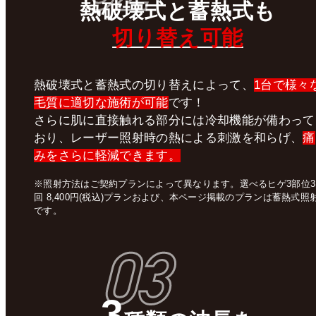
熱破壊式
と
蓄熱式
も
切り替え可能
熱破壊式と蓄熱式の切り替えによって、
1台で様々
毛質に適切な施術が可能
です！
さらに肌に直接触れる部分には冷却機能が備わって
おり、レーザー照射時の熱による刺激を和らげ、
痛
みをさらに軽減できます。
※照射方法はご契約プランによって異なります。選べるヒゲ3部位3
回 8,400円(税込)プランおよび、本ページ掲載のプランは蓄熱式照
です。
03
3