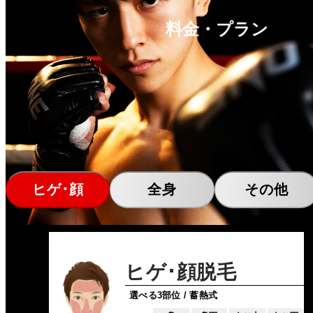
料金・プラン
ヒゲ･顔
全身
その他
ヒゲ･顔脱毛
選べる3部位 / 蓄熱式