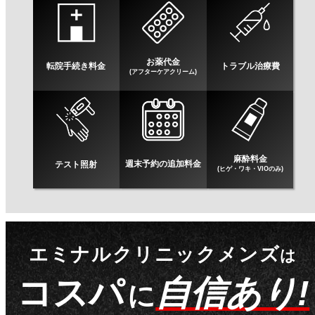
お薬代金
転院手続き料金
トラブル治療費
(アフターケアクリーム)
麻酔料金
週末予約の追加料金
テスト照射
(ヒゲ・ワキ・VIOのみ)
エミナルクリニックメンズ
は
コスパ
自信あり!
に