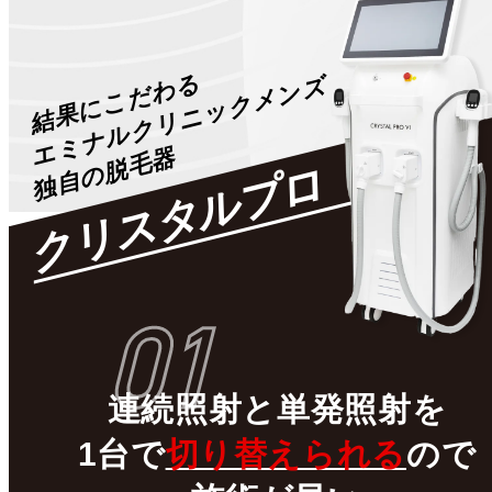
結果にこだわる
エミナルクリニックメンズ
独自の脱毛器
クリスタルプロ
01
連続照射
と
単発照射
を
1台で
切り替えられる
ので