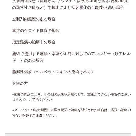
皮膚関連疾患（皮膚がん/リウマチ・膠原病/重篤な酒さ/乾癬/重度
の尋常性ざ瘡など）で施術により拡大悪化の可能性が 高い場合
金製剤内服歴のある場合
重度のケロイド体質の場合
指定難病の治療中の場合
施術で使用する麻酔・薬剤や金属に対してのアレルギー（鉄アレル
ギー）のある場合
脂漏性湿疹（ベルベットスキンの施術は不可）
女性の方
※医師の問診により、その他の疾患や薬剤などで、施術ができない場合のござい
ますので、ご了承ください。
※ダーマペンの施術期間中に医療機関で治療を開始された場合は、当院へ治療内
容などを必ずご連絡ください。