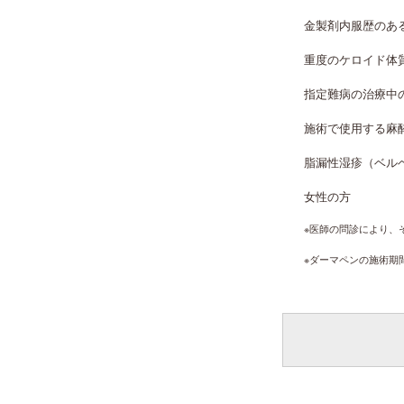
金製剤内服歴のあ
重度のケロイド体
指定難病の治療中
施術で使用する麻
脂漏性湿疹（ベル
女性の方
※医師の問診により、
※ダーマペンの施術期