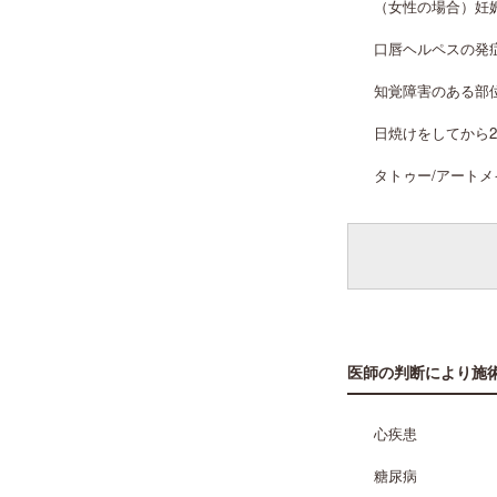
（女性の場合）妊
口唇ヘルペスの発
知覚障害のある部
日焼けをしてから
タトゥー/アート
医師の判断により施
心疾患
糖尿病