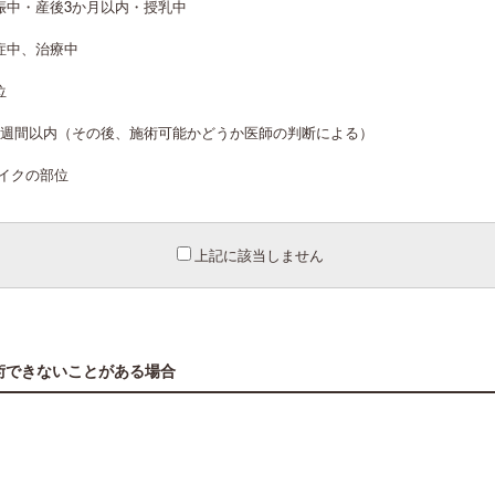
娠中・産後3か月以内・授乳中
症中、治療中
位
2週間以内（その後、施術可能かどうか医師の判断による）
メイクの部位
上記に該当しません
術できないことがある場合