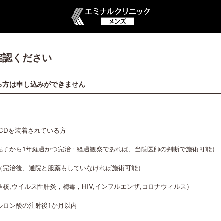
確認ください
る方は申し込みができません
CDを装着されている方
完了から1年経過かつ完治・経過観察であれば、当院医師の判断で施術可能）
（完治後、通院と服薬もしていなければ施術可能）
核,ウイルス性肝炎，梅毒，HIV,インフルエンザ,コロナウィルス）
ルロン酸の注射後1か月以内