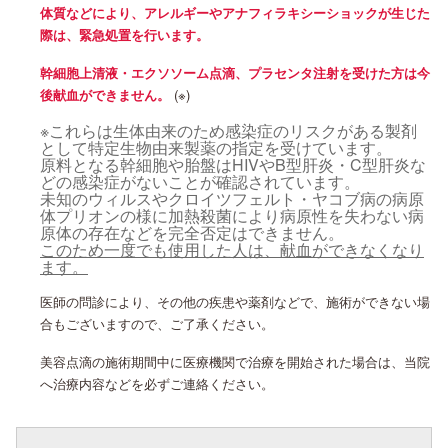
体質などにより、アレルギーやアナフィラキシーショックが生じた
際は、緊急処置を行います。
幹細胞上清液・エクソソーム点滴、プラセンタ注射を受けた方は今
後献血ができません。
(※)
※これらは生体由来のため感染症のリスクがある製剤
として特定生物由来製薬の指定を受けています。
原料となる幹細胞や胎盤はHIVやB型肝炎・C型肝炎な
どの感染症がないことが確認されています。
未知のウィルスやクロイツフェルト・ヤコブ病の病原
体プリオンの様に加熱殺菌により病原性を失わない病
原体の存在などを完全否定はできません。
このため一度でも使用した人は、献血ができなくなり
ます。
医師の問診により、その他の疾患や薬剤などで、施術ができない場
合もございますので、ご了承ください。
美容点滴の施術期間中に医療機関で治療を開始された場合は、当院
へ治療内容などを必ずご連絡ください。