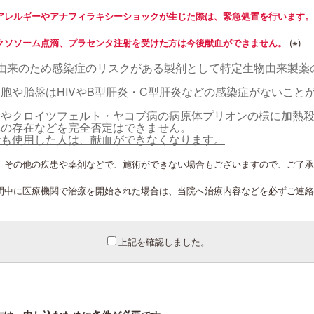
アレルギーやアナフィラキシーショックが生じた際は、緊急処置を行います。
クソソーム点滴、プラセンタ注射を受けた方は今後献血ができません。
(※)
由来のため感染症のリスクがある製剤として特定生物由来製薬
胞や胎盤はHIVやB型肝炎・C型肝炎などの感染症がないこと
スやクロイツフェルト・ヤコブ病の病原体プリオンの様に加熱
体の存在などを完全否定はできません。
でも使用した人は、献血ができなくなります。
、その他の疾患や薬剤などで、施術ができない場合もございますので、ご了承
間中に医療機関で治療を開始された場合は、当院へ治療内容などを必ずご連絡
上記を確認しました。