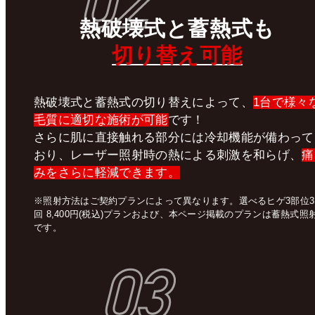
02
熱破壊式
と
蓄熱式
も
切り替え可能
熱破壊式と蓄熱式の切り替えによって、
1台で様々
毛質に適切な施術が可能
です！
さらに肌に直接触れる部分には冷却機能が備わって
おり、レーザー照射時の熱による刺激を和らげ、
痛
みをさらに軽減できます。
※照射方法はご契約プランによって異なります。選べるヒゲ3部位3
回 8,400円(税込)プランおよび、本ページ掲載のプランは蓄熱式照
です。
03