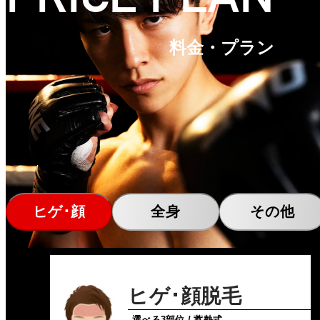
料金・プラン
ヒゲ･顔
全身
その他
ヒゲ･顔脱毛
選べる3部位 / 蓄熱式