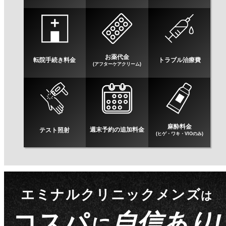
お薬代金
転院手続き料金
トラブル治療費
(アフターケアクリーム)
麻酔料金
週末予約の追加料金
テスト照射
(ヒゲ・ワキ・VIOのみ)
エミナルクリニックメンズ
は
コスパ
自信あり!
に