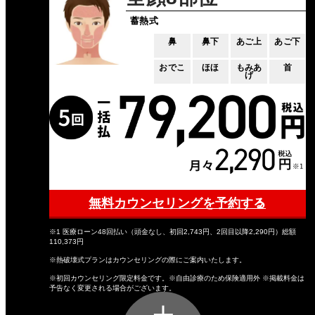
蓄熱式
鼻
鼻下
あご上
あご下
おでこ
ほほ
もみあ
首
げ
無料カウンセリングを予約する
※1 医療ローン48回払い（頭金なし、初回2,743円、2回目以降2,290円）総額
110,373円
※熱破壊式プランはカウンセリングの際にご案内いたします。
※初回カウンセリング限定料金です。※自由診療のため保険適用外 ※掲載料金は
予告なく変更される場合がございます。