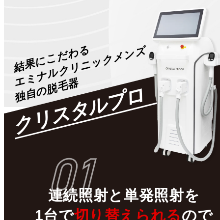
結果にこだわる
エミナルクリニックメンズ
独自の脱毛器
クリスタルプロ
01
連続照射
と
単発照射
を
1台で
切り替えられる
ので