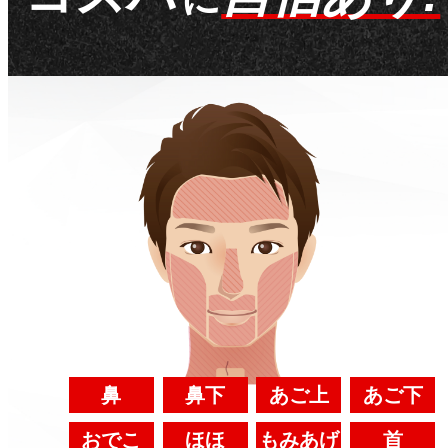
鼻
鼻下
あご上
あご下
おでこ
ほほ
もみあげ
首