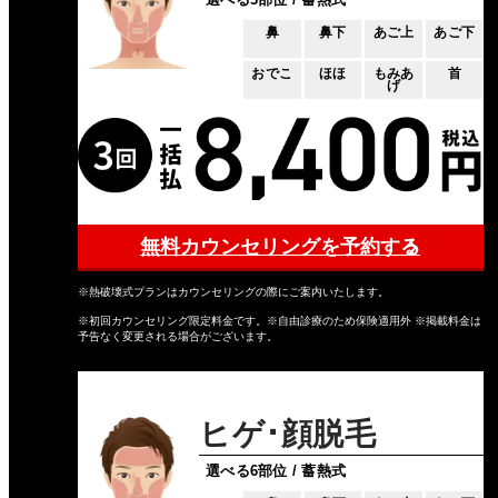
鼻
鼻下
あご上
あご下
おでこ
ほほ
もみあ
首
げ
無料カウンセリングを予約する
※熱破壊式プランはカウンセリングの際にご案内いたします。
※初回カウンセリング限定料金です。※自由診療のため保険適用外 ※掲載料金は
予告なく変更される場合がございます。
ヒゲ･顔脱毛
選べる6部位 / 蓄熱式