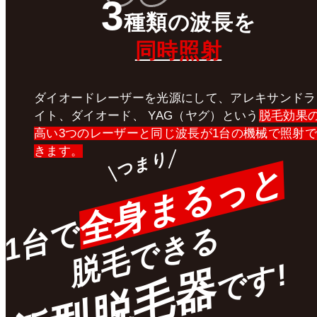
3
種類
の
波長
を
同時照射
ダイオードレーザーを光源にして、アレキサンドラ
イト、ダイオード、 YAG（ヤグ）という
脱毛効果
高い3つのレーザーと同じ波長が1台の機械で照射で
きます。
つまり
全身まるっと
1台で
脱毛できる
です!
新型脱毛器