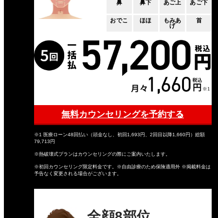
鼻
鼻下
あご上
あご下
おでこ
ほほ
もみあ
首
げ
無料カウンセリングを予約する
※1 医療ローン48回払い（頭金なし、初回1,693円、2回目以降1,660円）総額
79,713円
※熱破壊式プランはカウンセリングの際にご案内いたします。
※初回カウンセリング限定料金です。※自由診療のため保険適用外 ※掲載料金は
予告なく変更される場合がございます。
全顔8部位