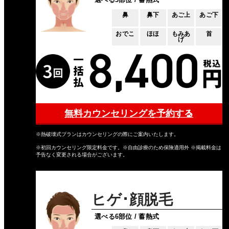
鼻
鼻下
あご上
あご下
おでこ
ほほ
もみあ
首
げ
無料カウンセリングを予約する
※熱破壊式プランはカウンセリングの際にご案内いたします。
※初回カウンセリング限定料金です。※自由診療のため保険適用外 ※掲載料金は
予告なく変更される場合がございます。
ヒゲ･顔脱毛
選べる6部位 / 蓄熱式