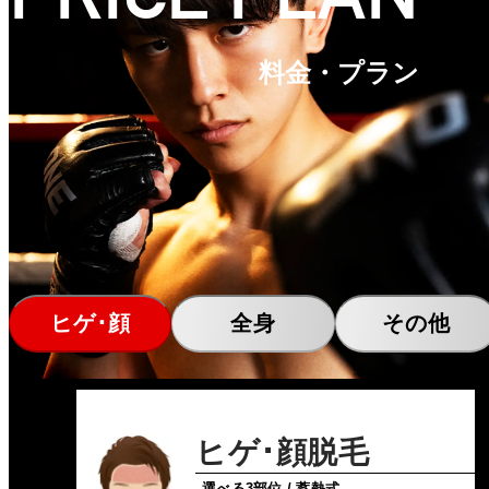
料金・プラン
ヒゲ･顔
全身
その他
ヒゲ･顔脱毛
選べる3部位 / 蓄熱式