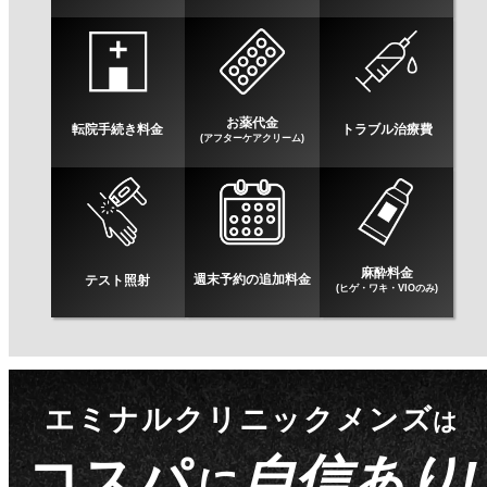
お薬代金
転院手続き料金
トラブル治療費
(アフターケアクリーム)
麻酔料金
週末予約の追加料金
テスト照射
(ヒゲ・ワキ・VIOのみ)
エミナルクリニックメンズ
は
コスパ
自信あり!
に