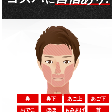
鼻
鼻下
あご上
あご下
おでこ
ほほ
もみあげ
首