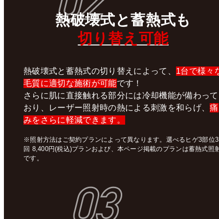
02
熱破壊式
と
蓄熱式
も
切り替え可能
熱破壊式と蓄熱式の切り替えによって、
1台で様々
毛質に適切な施術が可能
です！
さらに肌に直接触れる部分には冷却機能が備わって
おり、レーザー照射時の熱による刺激を和らげ、
痛
みをさらに軽減できます。
※照射方法はご契約プランによって異なります。選べるヒゲ3部位3
回 8,400円(税込)プランおよび、本ページ掲載のプランは蓄熱式照
です。
03