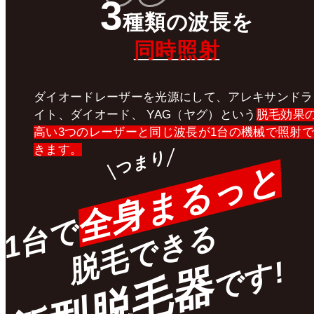
3
種類
の
波長
を
同時照射
ダイオードレーザーを光源にして、アレキサンドラ
イト、ダイオード、 YAG（ヤグ）という
脱毛効果
高い3つのレーザーと同じ波長が1台の機械で照射で
きます。
つまり
全身まるっと
1台で
脱毛できる
です!
新型脱毛器