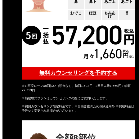
鼻
鼻下
あご上
あご下
おでこ
ほほ
もみあ
首
げ
無料カウンセリングを予約する
※1 医療ローン48回払い（頭金なし、初回1,693円、2回目以降1,660円）総額
79,713円
※熱破壊式プランはカウンセリングの際にご案内いたします。
※初回カウンセリング限定料金です。※自由診療のため保険適用外 ※掲載料金は
予告なく変更される場合がございます。
全顔8部位