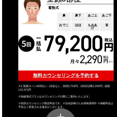
蓄熱式
鼻
鼻下
あご上
あご下
おでこ
ほほ
もみあ
首
げ
無料カウンセリングを予約する
※1 医療ローン48回払い（頭金なし、初回2,743円、2回目以降2,290円）総額
110,373円
※熱破壊式プランはカウンセリングの際にご案内いたします。
※初回カウンセリング限定料金です。※自由診療のため保険適用外 ※掲載料金は
予告なく変更される場合がございます。