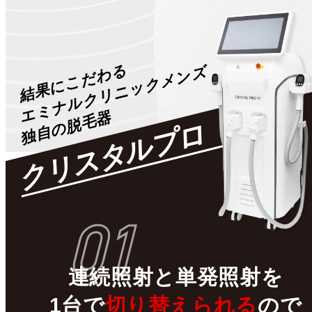
結果にこだわる
エミナルクリニックメンズ
独自の脱毛器
クリスタルプロ
01
連続照射
と
単発照射
を
1台で
切り替えられる
ので