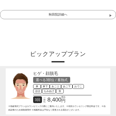
秋田院詳細へ
ピックアッププラン
ヒゲ・顔脱毛
選べる3部位 / 蓄熱式
鼻
鼻下
あご上
あご下
おでこ
ほほ
もみあげ
首
税込
一
8,400
3回
括
円
払
※熱破壊式プランはカウンセリングの際にご案内いたします。
※初回カウンセリング限定料金です。※自
由診療のため保険適用外 ※掲載料金は予告なく変更される場合がございます。