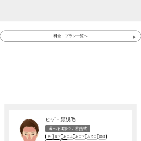
料金・プラン一覧へ
ヒゲ・顔脱毛
選べる3部位 / 蓄熱式
鼻
鼻下
あご上
あご下
おでこ
ほほ