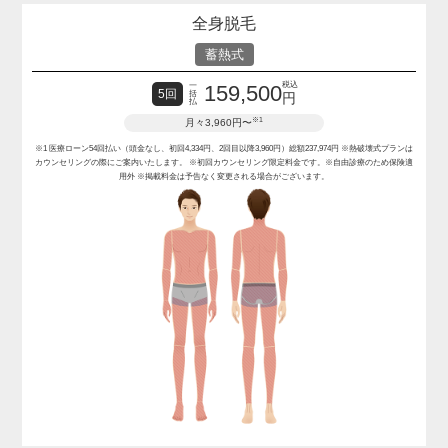
全身脱毛
蓄熱式
税込
一
159,500
5回
括
円
払
※1
月々3,960円〜
※1 医療ローン54回払い（頭金なし、初回4,334円、2回目以降3,960円）総額237,974円
※熱破壊式プランは
カウンセリングの際にご案内いたします。
※初回カウンセリング限定料金です。※自由診療のため保険適
用外
※掲載料金は予告なく変更される場合がございます。