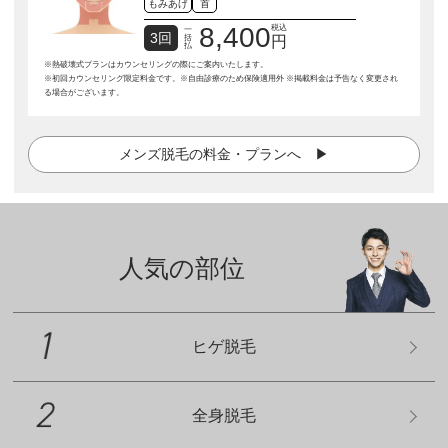
もみあげ
首
8,400
税込
一
3回
括
円
払
※熱破壊式プランはカウンセリングの際にご案内いたします。
※初回カウンセリング限定料金です。※自由診療のため保険適用外 ※掲載料金は予告なく変更され
る場合がございます。
メンズ脱毛の料金・プランへ ▶︎
人気の部位
ヒゲ脱毛
全身脱毛