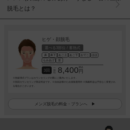
脱毛とは？
ヒゲ・顔脱毛
選べる3部位 / 蓄熱式
鼻
鼻下
あご上
あご下
おでこ
ほほ
もみあげ
首
8,400
税込
一
3回
括
円
払
※熱破壊式プランはカウンセリングの際にご案内いたします。
※初回カウンセリング限定料金です。※自由診療のため保険適用外 ※掲載料金は予告なく変更され
る場合がございます。
メンズ脱毛の料金・プランへ ▶︎