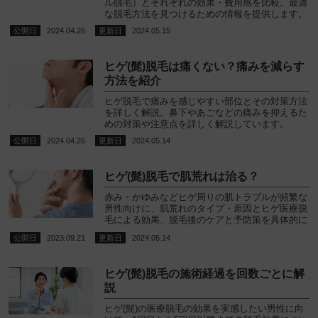
ル脱毛）とそれぞれの効果・費用感を比較。最適
な脱毛方法を見つけるための情報を提供します。
2024.04.26
2024.05.15
ヒゲ(髭)脱毛は痛くない？痛みを減らす
方法を紹介
ヒゲ脱毛で痛みを感じやすい部位とその対策方法
を詳しく解説。鼻下やあごなどの痛みを抑えるた
めの対策や注意点を詳しく解説しています。
2024.04.26
2024.05.14
ヒゲ(髭)脱毛で肌荒れは治る？
赤み・かゆみなどヒゲ周りの肌トラブルが頻繁な
男性向けに、肌荒れのタイプ・原因とヒゲ医療脱
毛による効果、脱毛後のケアと予防策を具体的に
紹介します。
2023.09.21
2024.05.14
ヒゲ(髭)脱毛の施術経過を回数ごとに解
説
ヒゲ(髭)の医療脱毛の効果を実感したい男性に向