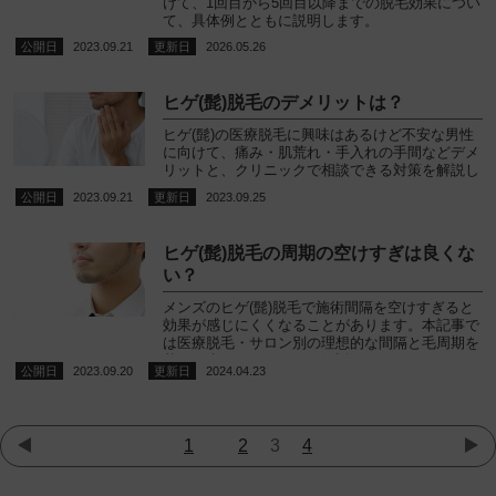
けて、1回目から5回目以降までの脱毛効果につい
て、具体例とともに説明します。
2023.09.21
2026.05.26
ヒゲ(髭)脱毛のデメリットは？
ヒゲ(髭)の医療脱毛に興味はあるけど不安な男性
に向けて、痛み・肌荒れ・手入れの手間などデメ
リットと、クリニックで相談できる対策を解説し
ます。
2023.09.21
2023.09.25
ヒゲ(髭)脱毛の周期の空けすぎは良くな
い？
メンズのヒゲ(髭)脱毛で施術間隔を空けすぎると
効果が感じにくくなることがあります。本記事で
は医療脱毛・サロン別の理想的な間隔と毛周期を
基に、失敗しないコツを解説します。
2023.09.20
2024.04.23
1
2
3
4