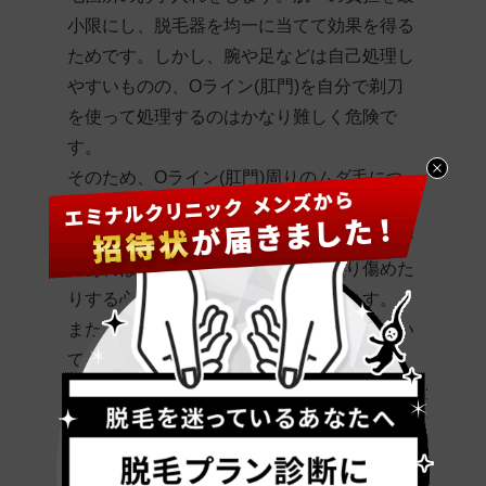
小限にし、脱毛器を均一に当てて効果を得る
ためです。しかし、腕や足などは自己処理し
やすいものの、Oライン(肛門)を自分で剃刀
を使って処理するのはかなり難しく危険で
す。
そのため、Oライン(肛門)周りのムダ毛につ
いては、
電気シェーバー
を使ってできる範囲
で処理をしておきましょう。電気シェーバー
であれば、剃刀のように肌を切ったり傷めた
りする心配がなく、安全に処理できます。
また、脱毛を受けた後のアフターケアについ
ては、
保湿
をして清潔に保つようにします。
万が一肌のひりつきや痛み、赤みなどの肌ト
ラブルが発生した際には、すぐに医師が対応
するため安心して施術を受けられます。医療
脱毛だからこそ、迅速な処置を受けられるの