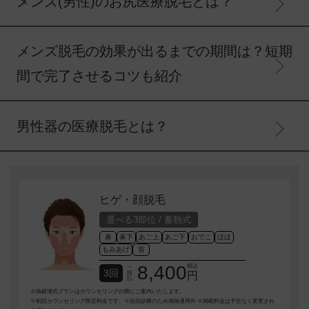
メンズ(男性)のお尻医療脱毛とは？
メンズ脱毛の効果が出るまでの期間は？短期
間で完了させるコツも紹介
男性器の医療脱毛とは？
ヒゲ・顔脱毛
選べる3部位 / 蓄熱式
鼻
鼻下
あご上
あご下
おでこ
ほほ
もみあげ
首
8,400
税込
一
3回
括
円
払
※熱破壊式プランはカウンセリングの際にご案内いたします。
※初回カウンセリング限定料金です。※自由診療のため保険適用外 ※掲載料金は予告なく変更され